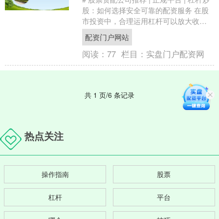
股：如何选择安全可靠的配资服务 在股
市投资中，合理运用杠杆可以放大收
益，但同时也伴随着更高的风险。对于
配资门户网站
想要通过杠杆....
阅读：
77
栏目：
实盘门户配资网
共 1 页/6 条记录
热点关注
操作指南
股票
杠杆
平台