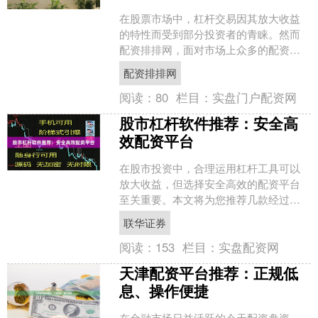
在股票市场中，杠杆交易因其放大收益
的特性而受到部分投资者的青睐。然而
配资排排网，面对市场上众多的配资平
台，如何选择一家安全、正规的杠杆公
配资排排网
司成为关键。本文将为您梳....
阅读：
80
栏目：
实盘门户配资网
股市杠杆软件推荐：安全高
效配资平台
在股市投资中，合理运用杠杆工具可以
放大收益，但选择安全高效的配资平台
至关重要。本文将为您推荐几款经过市
场验证的股市杠杆软件，帮助您在控制
联华证券
风险的同时提升投资效率。....
阅读：
153
栏目：
实盘配资网
天津配资平台推荐：正规低
息、操作便捷
在金融市场日益活跃的今天配资盘资