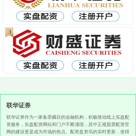
联华证券
联华证券作为一家备受瞩目的金融机构，积极推动线上实盘配
资服务，实盘配资网站和门户不断涌现，其中正规股票配资官
网的建设更是成为市场的焦点。配资盘资讯的实时更新，使得