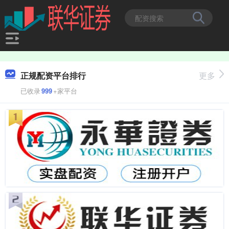
正规配资平台排行
更多
已收录
999
+家平台