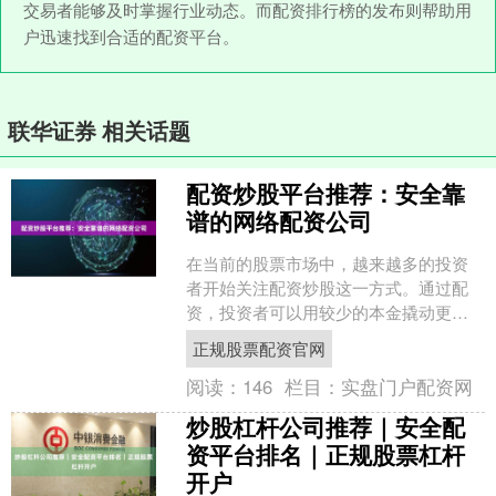
交易者能够及时掌握行业动态。而配资排行榜的发布则帮助用
户迅速找到合适的配资平台。
联华证券 相关话题
配资炒股平台推荐：安全靠
谱的网络配资公司
在当前的股票市场中，越来越多的投资
者开始关注配资炒股这一方式。通过配
资，投资者可以用较少的本金撬动更大
的资金量，从而放大收益。然而，面对
正规股票配资官网
市面上众多的配资平台正规....
阅读：
146
栏目：
实盘门户配资网
炒股杠杆公司推荐｜安全配
资平台排名｜正规股票杠杆
开户