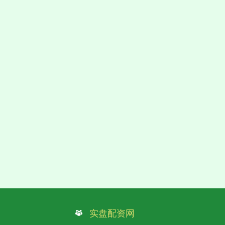
实盘配资网