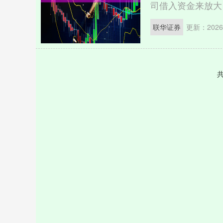
司借入资金来放大自
联华证券
更新：2026-
共