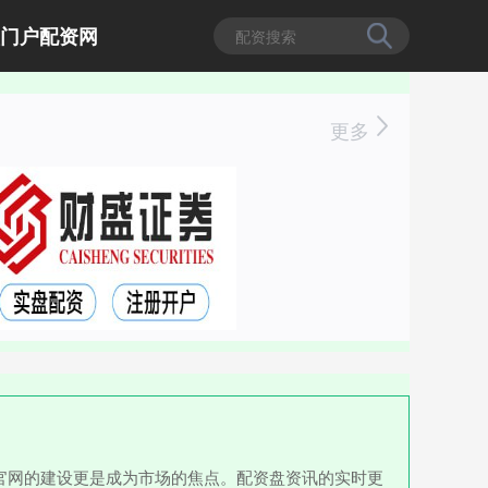
门户配资网
更多
官网的建设更是成为市场的焦点。配资盘资讯的实时更