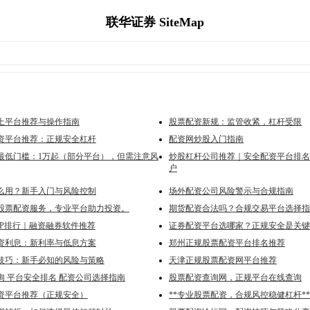
联华证券 SiteMap
上平台推荐与操作指南
股票配资新规：监管收紧，杠杆受限
资平台推荐：正规安全杠杆
配资网炒股入门指南
最低门槛：1万起（部分平台），但需注意风
炒股杠杆公司推荐｜安全配资平台排名
户
么用？新手入门与风险控制
场外配资公司风险警示与合规指南
股票配资服务，专业平台助力投资。
期货配资合法吗？合规交易平台选择指
PP排行｜融资融券软件推荐
证券配资平台选哪家？正规安全是关键
资利息：新利率与低息方案
郑州正规股票配资平台排名推荐
技巧：新手必知的风险与策略
天津正规股票配资网平台推荐
询 平台安全排名 配资公司选择指南
股票配资查询网，正规平台在线查询
资平台推荐（正规安全）
**专业股票配资，合规风控稳健杠杆**