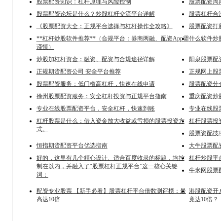
股票配资知识：杠杆原理与风险控制
股票配资周
股票配资论坛是什么？炒股杠杆交流平台详解
股票杠杆合
《股票配资大全：正规平台选择与杠杆操作全攻略》
股票配资打
**杠杆炒股软件推荐**（合规平台：券商两融、配资App需
什么软件炒
谨慎）
炒股加杠杆资金：融资、配资与合规途径详解
阳泉股票配
正规期货配资公司 安全平台推荐
正规网上股
股票配资服务：低门槛高杠杆，快速在线申请
股票配资分
徐州股票配资服务：安全杠杆投资与正规平台指南
重庆配资炒
专业在线股票配资平台，安全杠杆，快速到账
专业在线股
杠杆股票是什么：借入资金放大收益或亏损的股票投资方
杠杆股票投
式。
股票资配技
恒指期货配资平台优选指南
大牛股票配
好的，这里有几个精心设计、适合百度收录的标题，均控
杠杆炒股平
制在以内，并融入了“股票杠杆正规平台”这一核心关键
牛米网股票
词：
配资专业股票 【新手必看】股票杠杆平台倍数测评榜：最
港股配资开
高达10倍
竟达10倍？