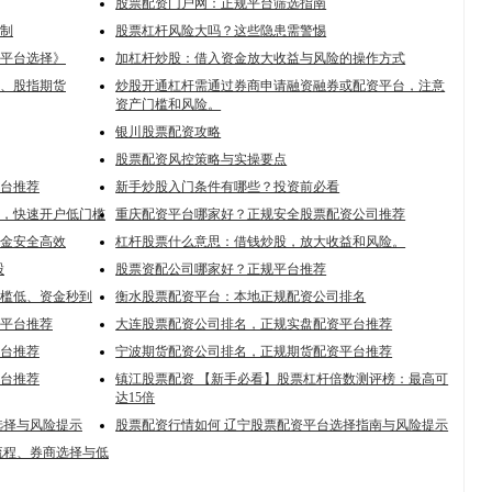
股票配资门户网：正规平台筛选指南
制
股票杠杆风险大吗？这些隐患需警惕
平台选择》
加杠杆炒股：借入资金放大收益与风险的操作方式
、股指期货
炒股开通杠杆需通过券商申请融资融券或配资平台，注意
资产门槛和风险。
银川股票配资攻略
股票配资风控策略与实操要点
台推荐
新手炒股入门条件有哪些？投资前必看
，快速开户低门槛
重庆配资平台哪家好？正规安全股票配资公司推荐
金安全高效
杠杆股票什么意思：借钱炒股，放大收益和风险。
股
股票资配公司哪家好？正规平台推荐
槛低、资金秒到
衡水股票配资平台：本地正规配资公司排名
平台推荐
大连股票配资公司排名，正规实盘配资平台推荐
台推荐
宁波期货配资公司排名，正规期货配资平台推荐
台推荐
镇江股票配资 【新手必看】股票杠杆倍数测评榜：最高可
达15倍
选择与风险提示
股票配资行情如何 辽宁股票配资平台选择指南与风险提示
流程、券商选择与低