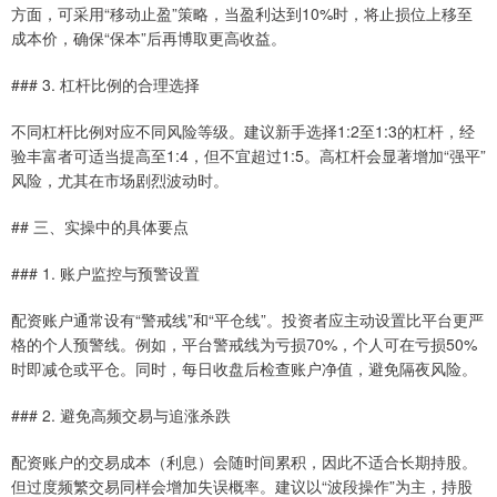
方面，可采用“移动止盈”策略，当盈利达到10%时，将止损位上移至
成本价，确保“保本”后再博取更高收益。
### 3. 杠杆比例的合理选择
不同杠杆比例对应不同风险等级。建议新手选择1:2至1:3的杠杆，经
验丰富者可适当提高至1:4，但不宜超过1:5。高杠杆会显著增加“强平”
风险，尤其在市场剧烈波动时。
## 三、实操中的具体要点
### 1. 账户监控与预警设置
配资账户通常设有“警戒线”和“平仓线”。投资者应主动设置比平台更严
格的个人预警线。例如，平台警戒线为亏损70%，个人可在亏损50%
时即减仓或平仓。同时，每日收盘后检查账户净值，避免隔夜风险。
### 2. 避免高频交易与追涨杀跌
配资账户的交易成本（利息）会随时间累积，因此不适合长期持股。
但过度频繁交易同样会增加失误概率。建议以“波段操作”为主，持股