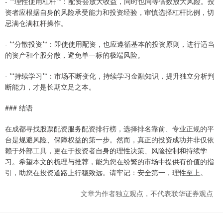
- **理性使用杠杆**：配资会放大收益，同时也同等倍数放大风险。投
资者应根据自身的风险承受能力和投资经验，审慎选择杠杆比例，切
忌满仓满杠杆操作。
- **分散投资**：即使使用配资，也应遵循基本的投资原则，进行适当
的资产和个股分散，避免单一标的极端风险。
- **持续学习**：市场不断变化，持续学习金融知识，提升独立分析判
断能力，才是长期立足之本。
### 结语
在成都寻找股票配资服务配资排行榜，选择排名靠前、专业正规的平
台是规避风险、保障权益的第一步。然而，真正的投资成功并非仅依
赖于外部工具，更在于投资者自身的理性决策、风险控制和持续学
习。希望本文的梳理与推荐，能为您在纷繁的市场中提供有价值的指
引，助您在投资道路上行稳致远。请牢记：安全第一，理性至上。
文章为作者独立观点，不代表联华证券观点