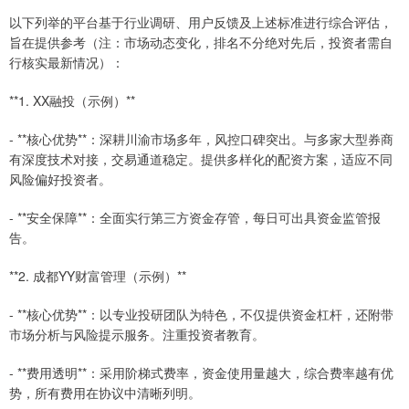
以下列举的平台基于行业调研、用户反馈及上述标准进行综合评估，
旨在提供参考（注：市场动态变化，排名不分绝对先后，投资者需自
行核实最新情况）：
**1. XX融投（示例）**
- **核心优势**：深耕川渝市场多年，风控口碑突出。与多家大型券商
有深度技术对接，交易通道稳定。提供多样化的配资方案，适应不同
风险偏好投资者。
- **安全保障**：全面实行第三方资金存管，每日可出具资金监管报
告。
**2. 成都YY财富管理（示例）**
- **核心优势**：以专业投研团队为特色，不仅提供资金杠杆，还附带
市场分析与风险提示服务。注重投资者教育。
- **费用透明**：采用阶梯式费率，资金使用量越大，综合费率越有优
势，所有费用在协议中清晰列明。