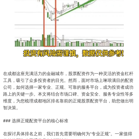
在成都这座充满活力的金融城市，股票配资作为一种灵活的资金杠杆
工具，吸引了众多投资者的目光。然而，面对市场上琳琅满目的配资
公司，如何选择一家专业、正规、可靠的服务平台，成为投资者成功
路上的关键一步。本文将结合市场口碑、资金安全、服务专业性等多
维度，为您梳理成都地区排名靠前的正规股票配资平台，助您做出明
智决策。
### 选择正规配资平台的核心标准
在探讨具体排名之前，我们首先需要明确何为“专业正规”。一家值得