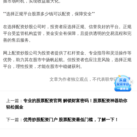
握市场时机，实现收益最大化。
**选择正规平台股票多少钱可以配资，保障安全**
在选择配资炒股公司时，投资者应选择正规、信誉良好的平台。正规
平台受监管机构监管，资金安全有保障，且提供透明的交易流程和完
善的售后服务。
网上配资炒股公司为投资者提供了杠杆资金、专业指导和灵活操作等
优势，助力其在股市中扬帆起航。但投资者也应注意风险，选择正规
平台，理性投资，才能在股市中稳健获利。
文章为作者独立观点，不代表联华证券观点
上一篇：
专业的股票配资官网 解锁财富密码！股票配资神器助你
轻松掘金
下一篇：
优秀炒股配资门户 股票配资最低门槛，了解一下！